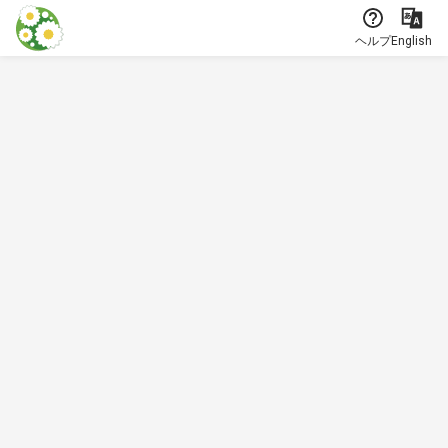
本文に飛ぶ
ヘルプ
English