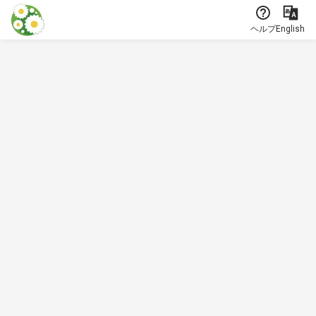
本文に飛ぶ
ヘルプ
English