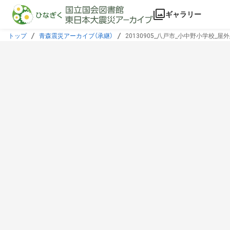
本文に飛ぶ
ギャラリー
トップ
青森震災アーカイブ（承継）
20130905_八戸市_小中野小学校_屋