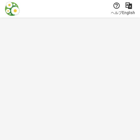
本文に飛ぶ
ヘルプ
English