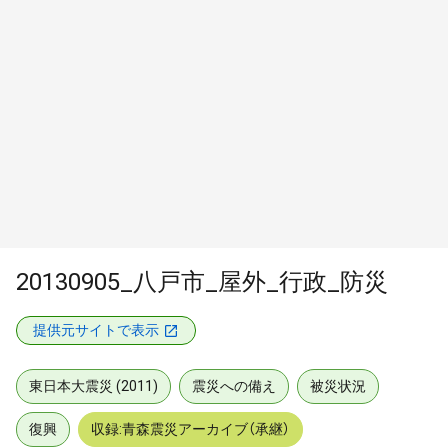
20130905_八戸市_屋外_行政_防災
提供元サイトで表示
東日本大震災 (2011)
震災への備え
被災状況
復興
収録:青森震災アーカイブ（承継）