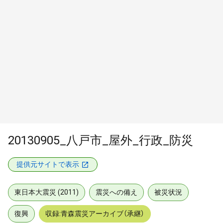
20130905_八戸市_屋外_行政_防災
提供元サイトで表示
東日本大震災 (2011)
震災への備え
被災状況
復興
収録:青森震災アーカイブ（承継）