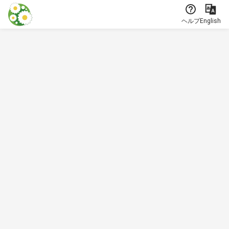
本文に飛ぶ
ヘルプ
English