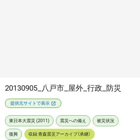
20130905_八戸市_屋外_行政_防災
提供元サイトで表示
東日本大震災 (2011)
震災への備え
被災状況
復興
収録:青森震災アーカイブ（承継）