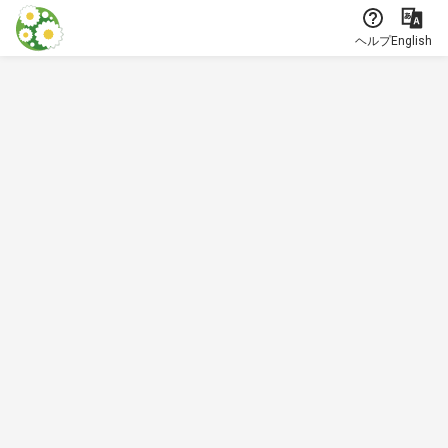
本文に飛ぶ
ヘルプ
English