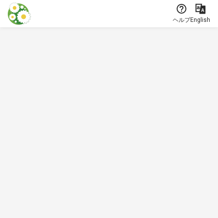
本文に飛ぶ
ヘルプ
English