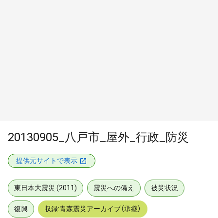
20130905_八戸市_屋外_行政_防災
提供元サイトで表示
東日本大震災 (2011)
震災への備え
被災状況
復興
収録:青森震災アーカイブ（承継）