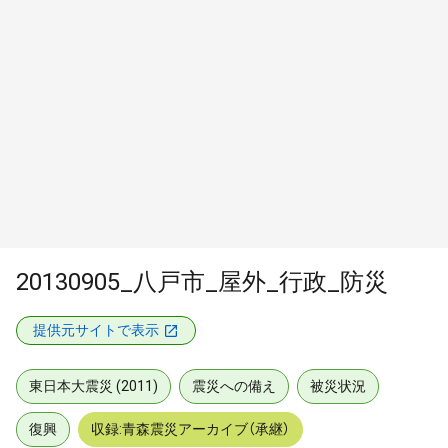
20130905_八戸市_屋外_行政_防災
提供元サイトで表示
東日本大震災 (2011)
震災への備え
被災状況
復興
収録:青森震災アーカイブ（承継）