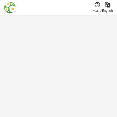
本文に飛ぶ
ヘルプ
English