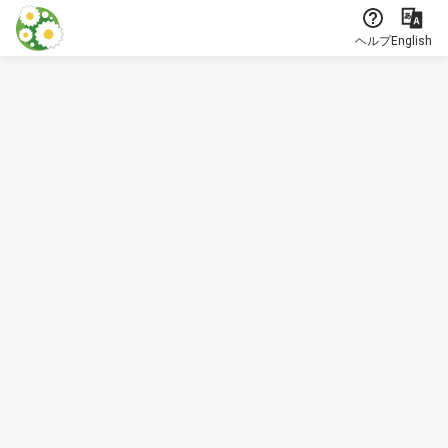
本文に飛ぶ
ヘルプ
English