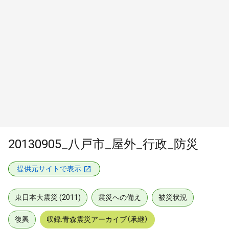
20130905_八戸市_屋外_行政_防災
提供元サイトで表示
東日本大震災 (2011)
震災への備え
被災状況
復興
収録:青森震災アーカイブ（承継）