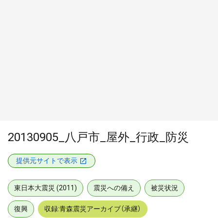
20130905_八戸市_屋外_行政_防災
提供元サイトで表示
東日本大震災 (2011)
震災への備え
被災状況
復興
収録:青森震災アーカイブ（承継）