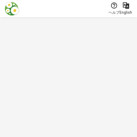
本文に飛ぶ
ヘルプ
English