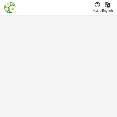
本文に飛ぶ
ヘルプ
English