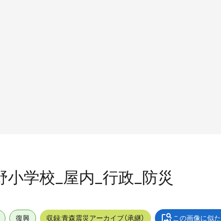
中野小学校_屋内_行政_防災
復興
収録:青森震災アーカイブ（承継）
この画像に似た