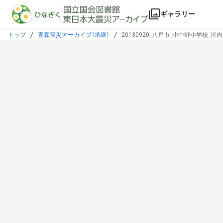
本文に飛ぶ
ギャラリー
トップ
青森震災アーカイブ（承継）
20130920_八戸市_小中野小学校_屋