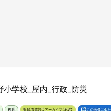
中野小学校_屋内_行政_防災
復興
収録:青森震災アーカイブ（承継）
この画像に似た