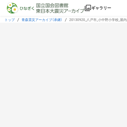
本文に飛ぶ
ギャラリー
トップ
青森震災アーカイブ（承継）
20130920_八戸市_小中野小学校_屋