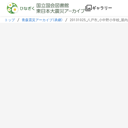
本文に飛ぶ
ギャラリー
トップ
青森震災アーカイブ（承継）
20131025_八戸市_小中野小学校_屋