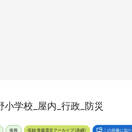
中野小学校_屋内_行政_防災
復興
収録:青森震災アーカイブ（承継）
この画像に似た