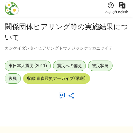
本文に飛ぶ
ヘルプ
English
関係団体ヒアリング等の実施結果につ
いて
カンケイダンタイヒアリングトウノジッシケッカニツイテ
東日本大震災 (2011)
震災への備え
被災状況
復興
収録:青森震災アーカイブ（承継）
メタデータ