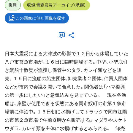
復興
収録:青森震災アーカイブ（承継）
この画像に似た画像を探す
日本大震災による大津波の影響で１２日から休場していた
八戸市営魚市場が、１６日に臨時開場する。中型、小型底引
き網船十数隻が漁獲し保管中のタラ、カレイ類などを販
売。１５日に漁船の船主団体、卸売業者２団体、仲買人団体
などが市内で会議を開いて合意した。関係者は「ハマ復興
の第一歩にしたい」と意気込みを見せている。 現在各漁
船は、岸壁が使用できる状態にある同市鮫町の市第１魚市
場前に停泊中。１６日朝に水揚げしてトラックで同市江陽
の市第２魚市場で午前８時から販売する。マダラやスケト
ウダラ、カレイ類を主体に水揚げするとみられる。 卸売