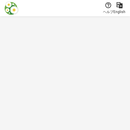
本文に飛ぶ
ヘルプ
English