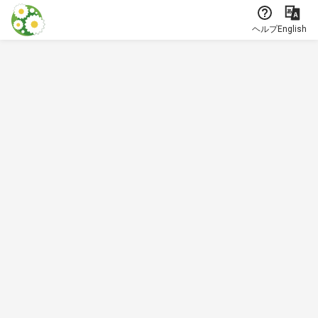
本文に飛ぶ
ヘルプ
English