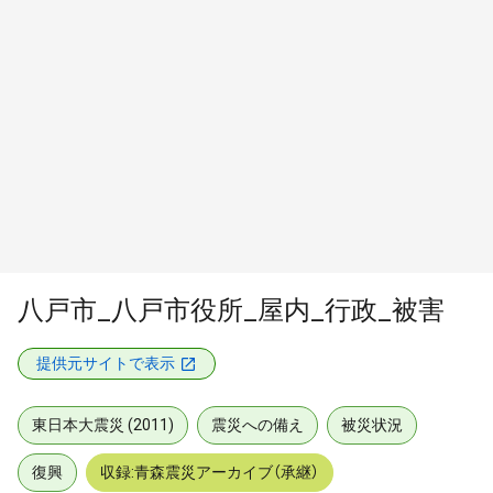
八戸市_八戸市役所_屋内_行政_被害
提供元サイトで表示
東日本大震災 (2011)
震災への備え
被災状況
復興
収録:青森震災アーカイブ（承継）