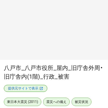
八戸市_八戸市役所_屋内_旧庁舎外周・
旧庁舎内(1階)_行政_被害
提供元サイトで表示
東日本大震災 (2011)
震災への備え
被災状況