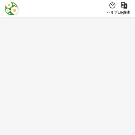
本文に飛ぶ
ヘルプ
English