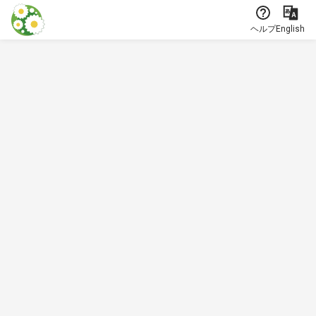
本文に飛ぶ
ヘルプ
English