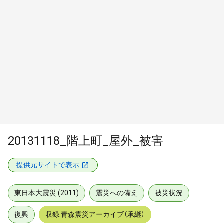
20131118_階上町_屋外_被害
提供元サイトで表示
東日本大震災 (2011)
震災への備え
被災状況
復興
収録:青森震災アーカイブ（承継）