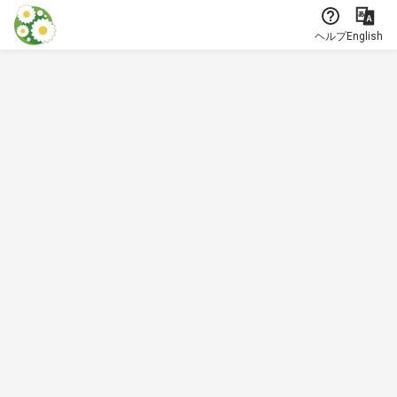
本文に飛ぶ
ヘルプ
English