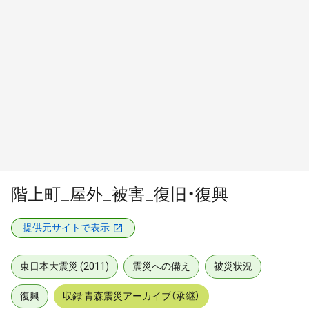
階上町_屋外_被害_復旧・復興
提供元サイトで表示
東日本大震災 (2011)
震災への備え
被災状況
復興
収録:青森震災アーカイブ（承継）