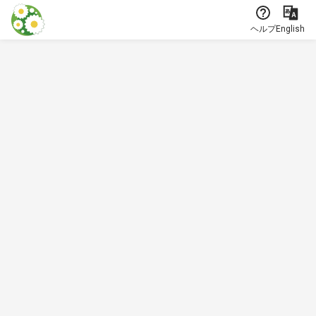
本文に飛ぶ
ヘルプ
English