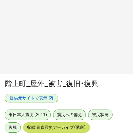
階上町_屋外_被害_復旧・復興
提供元サイトで表示
東日本大震災 (2011)
震災への備え
被災状況
復興
収録:青森震災アーカイブ（承継）