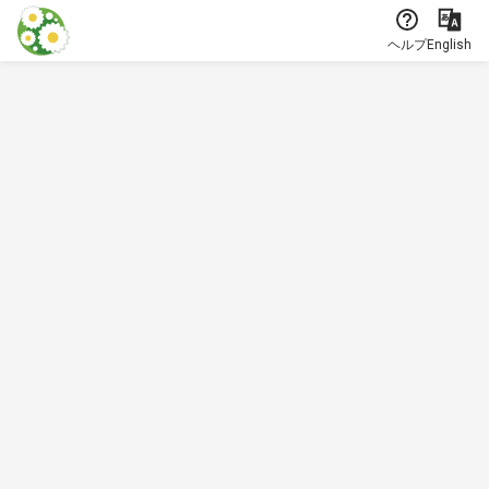
本文に飛ぶ
ヘルプ
English