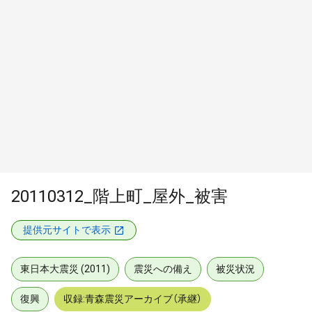
20110312_階上町_屋外_被害
提供元サイトで表示
東日本大震災 (2011)
震災への備え
被災状況
復興
収録:青森震災アーカイブ（承継）