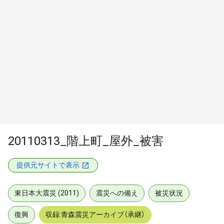
20110313_階上町_屋外_被害
提供元サイトで表示
東日本大震災 (2011)
震災への備え
被災状況
復興
収録:青森震災アーカイブ（承継）