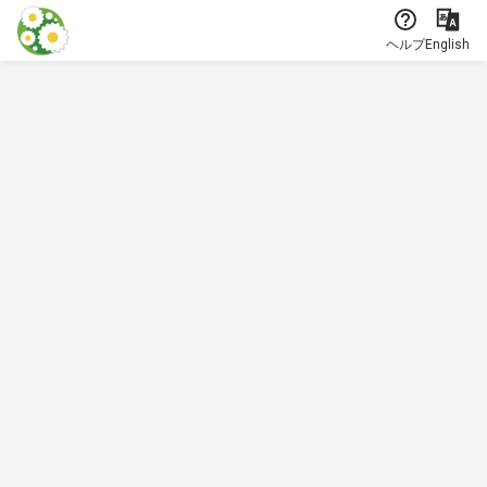
本文に飛ぶ
ヘルプ
English