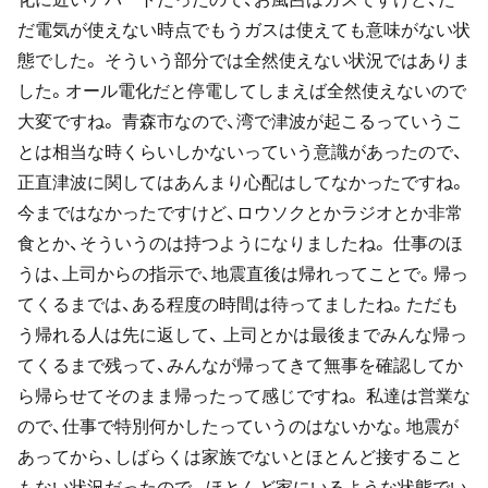
だ電気が使えない時点でもうガスは使えても意味がない状
態でした。 そういう部分では全然使えない状況ではありま
した。オール電化だと停電してしまえば全然使えないので
大変ですね。 青森市なので、湾で津波が起こるっていうこ
とは相当な時くらいしかないっていう意識があったので、
正直津波に関してはあんまり心配はしてなかったですね。
今まではなかったですけど、ロウソクとかラジオとか非常
食とか、そういうのは持つようになりましたね。 仕事のほ
うは、上司からの指示で、地震直後は帰れってことで。帰っ
てくるまでは、ある程度の時間は待ってましたね。ただも
う帰れる人は先に返して、 上司とかは最後までみんな帰っ
てくるまで残って、みんなが帰ってきて無事を確認してか
ら帰らせてそのまま帰ったって感じですね。 私達は営業な
ので、仕事で特別何かしたっていうのはないかな。地震が
あってから、しばらくは家族でないとほとんど接すること
もない状況だったので、 ほとんど家にいるような状態でい