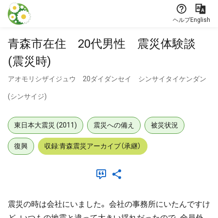
本文に飛ぶ
ヘルプ
English
青森市在住 20代男性 震災体験談
(震災時)
アオモリシザイジュウ 20ダイダンセイ シンサイタイケンダン
(シンサイジ)
東日本大震災 (2011)
震災への備え
被災状況
復興
収録:青森震災アーカイブ（承継）
震災の時は会社にいました。 会社の事務所にいたんですけ
ど、いつもの地震と違って大きい揺れだったので、全員外