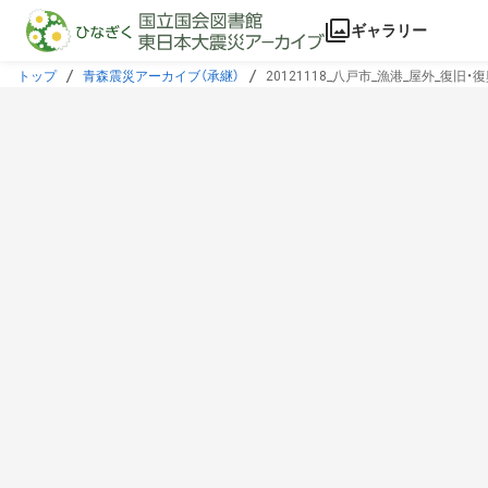
本文に飛ぶ
ギャラリー
トップ
青森震災アーカイブ（承継）
20121118_八戸市_漁港_屋外_復旧・