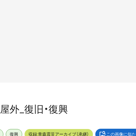
港_屋外_復旧・復興
復興
収録:青森震災アーカイブ（承継）
この画像に似た