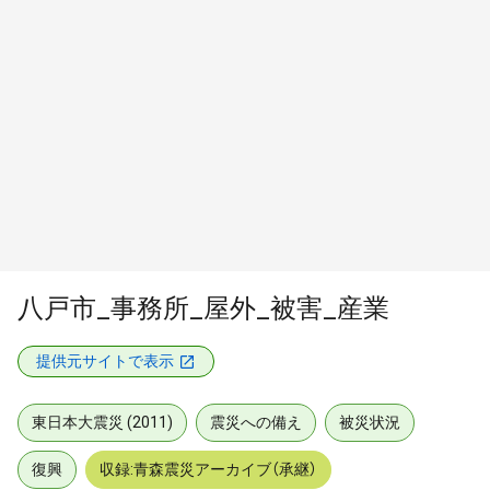
八戸市_事務所_屋外_被害_産業
提供元サイトで表示
東日本大震災 (2011)
震災への備え
被災状況
復興
収録:青森震災アーカイブ（承継）