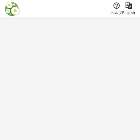
本文に飛ぶ
ヘルプ
English