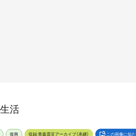
_生活
復興
収録:青森震災アーカイブ（承継）
この画像に似た