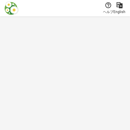
本文に飛ぶ
ヘルプ
English