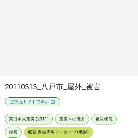
20110313_八戸市_屋外_被害
提供元サイトで表示
東日本大震災 (2011)
震災への備え
被災状況
復興
収録:青森震災アーカイブ（承継）