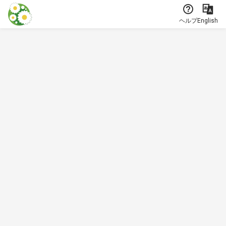
本文に飛ぶ
ヘルプ
English