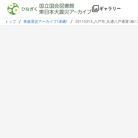
本文に飛ぶ
ギャラリー
トップ
青森震災アーカイブ（承継）
20110313_八戸市_丸通八戸通運（株