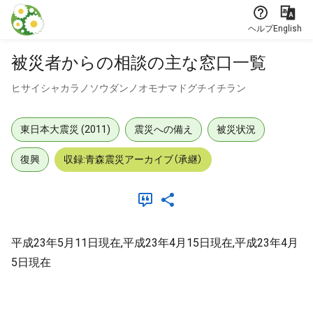
本文に飛ぶ
ヘルプ
English
被災者からの相談の主な窓口一覧
ヒサイシャカラノソウダンノオモナマドグチイチラン
東日本大震災 (2011)
震災への備え
被災状況
復興
収録:青森震災アーカイブ（承継）
平成23年5月11日現在,平成23年4月15日現在,平成23年4月
5日現在