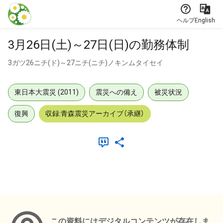
本文に飛ぶ
ヘルプ
English
3月26日(土)～27日(日)の勤務体制
3ガツ26ニチ(ド)～27ニチ(ニチ)ノキンムタイセイ
東日本大震災 (2011)
震災への備え
被災状況
復興
収録:青森震災アーカイブ（承継）
メタデータ
この資料にはデジタルコンテンツが存在しま