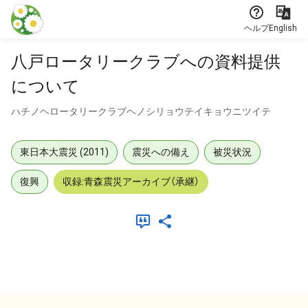
本文に飛ぶ
ヘルプ
English
八戸ロータリークラブへの資料提供
について
ハチノヘロータリークラブヘノシリョウテイキョウニツイテ
東日本大震災 (2011)
震災への備え
被災状況
復興
収録:青森震災アーカイブ（承継）
メタデータ