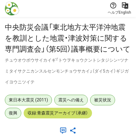
本文に飛ぶ
ヘルプ
English
中央防災会議「東北地方太平洋沖地震
を教訓とした地震・津波対策に関する
専門調査会」（第5回）議事概要について
チュウオウボウサイカイギ「トウヲキョウクントシタジシン・ツナ
ミタイサクニカンスルセンモンチョウサカイ」（ダイ5カイ）ギジガ
イヨウニツイテ
東日本大震災 (2011)
震災への備え
被災状況
復興
収録:青森震災アーカイブ（承継）