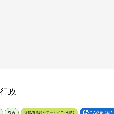
_行政
復興
収録:青森震災アーカイブ（承継）
この画像に似た