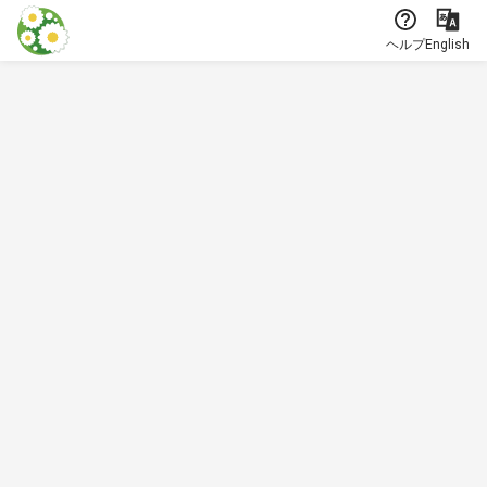
本文に飛ぶ
ヘルプ
English