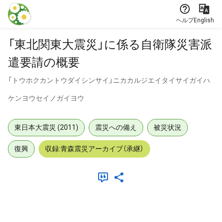
本文に飛ぶ
ヘルプ
English
「東北関東大震災」に係る自衛隊災害派
遣要請の概要
「トウホクカントウダイシンサイ」ニカカルジエイタイサイガイハ
ケンヨウセイノガイヨウ
東日本大震災 (2011)
震災への備え
被災状況
復興
収録:青森震災アーカイブ（承継）