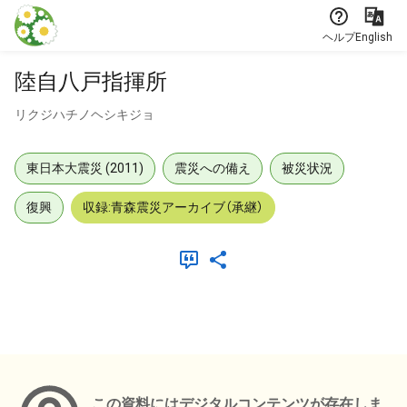
本文に飛ぶ
ヘルプ
English
陸自八戸指揮所
リクジハチノヘシキジョ
東日本大震災 (2011)
震災への備え
被災状況
復興
収録:青森震災アーカイブ（承継）
メタデータ
この資料にはデジタルコンテンツが存在しま