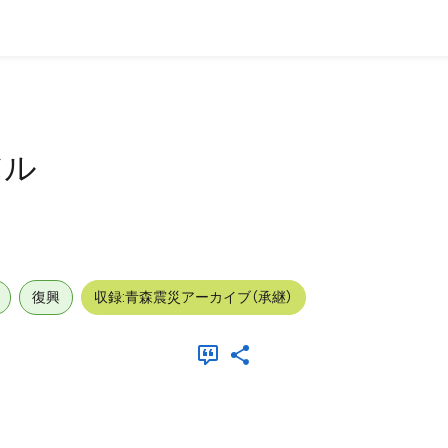
アル
復興
収録:青森震災アーカイブ（承継）