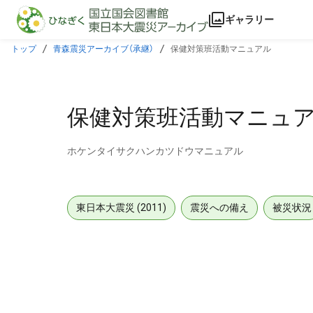
本文に飛ぶ
ギャラリー
トップ
青森震災アーカイブ（承継）
保健対策班活動マニュアル
保健対策班活動マニュ
ホケンタイサクハンカツドウマニュアル
東日本大震災 (2011)
震災への備え
被災状況