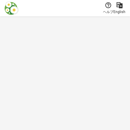
本文に飛ぶ
ヘルプ
English