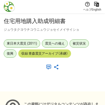
本文に飛ぶ
ヘルプ
English
住宅用地購入助成明細書
ジュウタクヨウチコウニュウジョセイメイサイショ
東日本大震災 (2011)
震災への備え
被災状況
復興
収録:青森震災アーカイブ（承継）
メタデータ
この資料にはデジタルコンテンツが存在しま