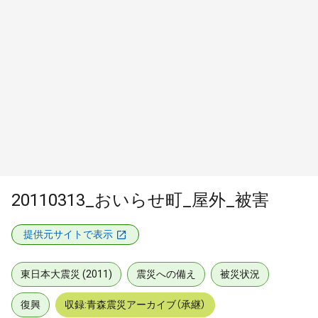
20110313_おいらせ町_屋外_被害
提供元サイトで表示
東日本大震災 (2011)
震災への備え
被災状況
復興
収録:青森震災アーカイブ（承継）