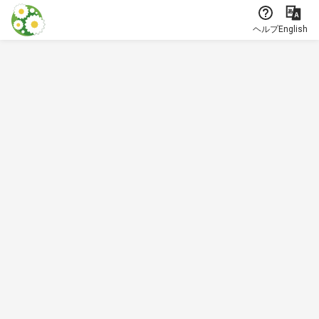
本文に飛ぶ
ヘルプ
English