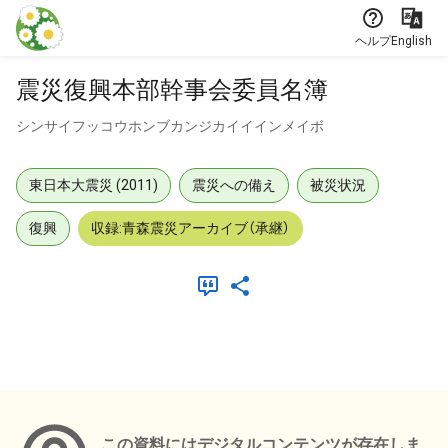
本文に飛ぶ
ヘルプ
English
震災復興本部幹事会委員名簿
シンサイフッコウホンブカンジカイイインメイボ
東日本大震災 (2011)
震災への備え
被災状況
復興
収録:青森震災アーカイブ（承継）
メタデータ
この資料にはデジタルコンテンツが存在しま