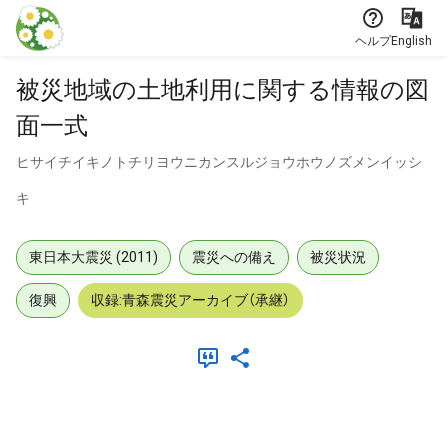
本文に飛ぶ
ヘルプ
English
被災地域の土地利用に関する情報の図
面一式
ヒサイチイキノトチリヨウニカンスルジョウホウノズメンイッシ
キ
東日本大震災 (2011)
震災への備え
被災状況
復興
収録:青森震災アーカイブ（承継）