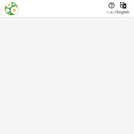
本文に飛ぶ
ヘルプ
English