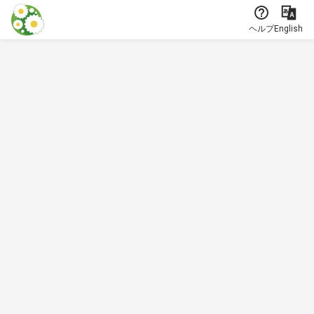
本文に飛ぶ
ヘルプ
English