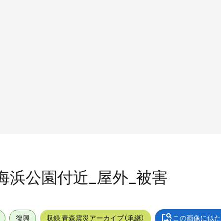
町_海浜公園付近_屋外_被害
復興
収録:青森震災アーカイブ（承継）
この画像に似た