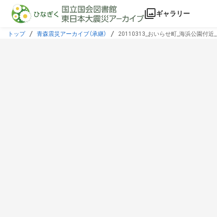
本文に飛ぶ
ギャラリー
トップ
青森震災アーカイブ（承継）
20110313_おいらせ町_海浜公園付近