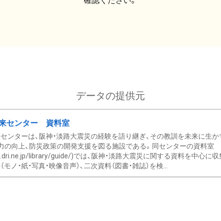
確認ください。
データの提供元
来センター 資料室
センターは、阪神・淡路大震災の経験を語り継ぎ、その教訓を未来に生か
力の向上、防災政策の開発支援を図る施設である。同センターの資料室
/www.dri.ne.jp/library/guide/)では、阪神・淡路大震災に関する資料
モノ・紙・写真・映像音声）、二次資料（図書・雑誌）を検...