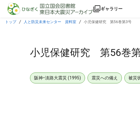
本文に飛ぶ
ギャラリー
トップ
人と防災未来センター 資料室
小児保健研究 第56巻第3号
小児保健研究 第56巻第
阪神・淡路大震災 (1995)
震災への備え
被災
メタデータ