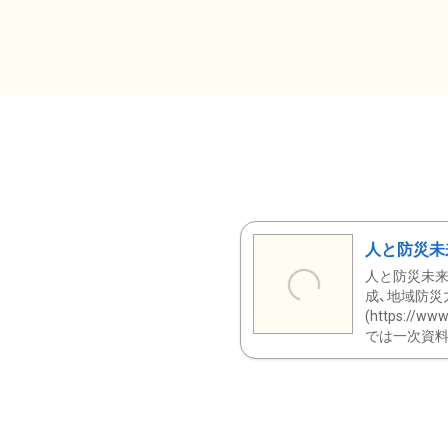
人と防災未
人と防災未来
成、地域防災
(https:/
では一次資料（