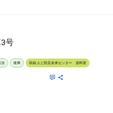
3号
状況
復興
収録:人と防災未来センター 資料室