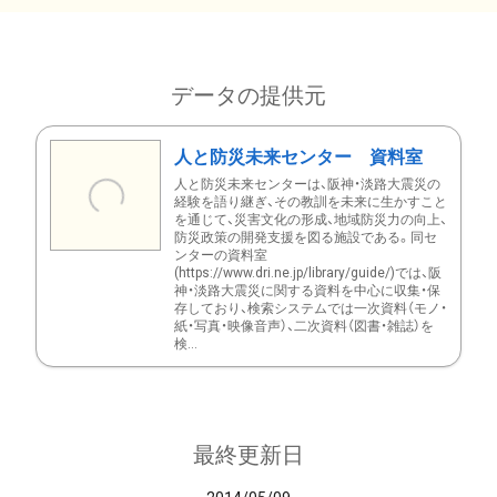
データの提供元
人と防災未来センター 資料室
人と防災未来センターは、阪神・淡路大震災の
経験を語り継ぎ、その教訓を未来に生かすこと
を通じて、災害文化の形成、地域防災力の向上、
防災政策の開発支援を図る施設である。同セ
ンターの資料室
(https://www.dri.ne.jp/library/guide/)では、阪
神・淡路大震災に関する資料を中心に収集・保
存しており、検索システムでは一次資料（モノ・
紙・写真・映像音声）、二次資料（図書・雑誌）を
検...
最終更新日