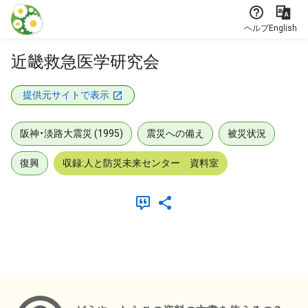
本文に飛ぶ
ヘルプ
English
近畿救急医学研究会
提供元サイトで表示
阪神・淡路大震災 (1995)
震災への備え
被災状況
復興
収録:人と防災未来センター 資料室
メタデータ