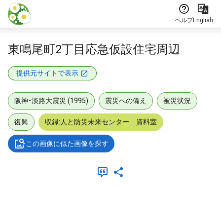
本文に飛ぶ
ヘルプ
English
東鳴尾町2丁目応急仮設住宅周辺
提供元サイトで表示
阪神・淡路大震災 (1995)
震災への備え
被災状況
復興
収録:人と防災未来センター 資料室
この画像に似た画像を探す
メタデータ