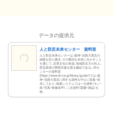
データの提供元
人と防災未来センター 資料室
人と防災未来センターは、阪神・淡路大震災の
経験を語り継ぎ、その教訓を未来に生かすこと
を通じて、災害文化の形成、地域防災力の向上、
防災政策の開発支援を図る施設である。同セ
ンターの資料室
(https://www.dri.ne.jp/library/guide/)では、阪
神・淡路大震災に関する資料を中心に収集・保
存しており、検索システムでは一次資料（モノ・
紙・写真・映像音声）、二次資料（図書・雑誌）を
検...